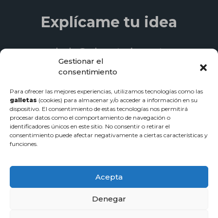
Explícame tu idea
hola@planetaries.cat
Gestionar el
+34 93 840 06 33
consentimiento
Para ofrecer las mejores experiencias, utilizamos tecnologías como las
galletas
(cookies) para almacenar y/o acceder a información en su
dispositivo. El consentimiento de estas tecnologías nos permitirá
© 2022 Produccions Planetàries | Todos los derechos reservados
procesar datos como el comportamiento de navegación o
identificadores únicos en este sitio. No consentir o retirar el
Diseño de páginas web
-
Servicios de streaming
-
Vídeos
consentimiento puede afectar negativamente a ciertas características y
corporativos
funciones.
Política de privacidad
·
Aviso legal
·
Política de cookies
Acepta
Denegar