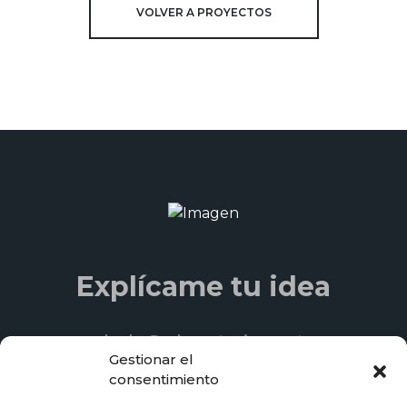
VOLVER A PROYECTOS
Explícame tu idea
hola@planetaries.cat
Gestionar el
+34 93 840 06 33
consentimiento