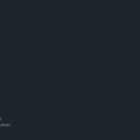
e
okies