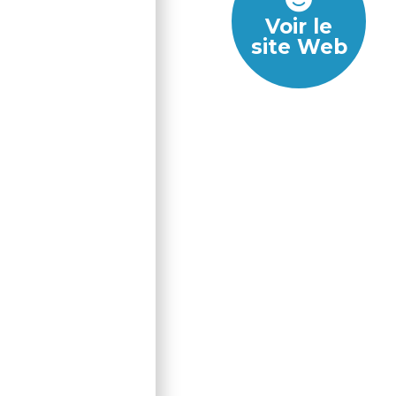
Voir le
site Web