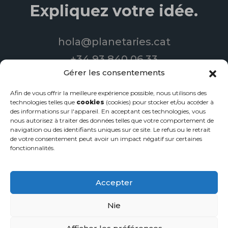
Expliquez votre idée.
hola@planetaries.cat
+34 93 840 06 33
Gérer les consentements
Afin de vous offrir la meilleure expérience possible, nous utilisons des
© 2022 Planetary Productions | Tous droits réservés
technologies telles que
cookies
(cookies) pour stocker et/ou accéder à
des informations sur l'appareil. En acceptant ces technologies, vous
nous autorisez à traiter des données telles que votre comportement de
Conception de sites web
-
Services de streaming
-
Vidéos
navigation ou des identifiants uniques sur ce site. Le refus ou le retrait
d'entreprise
de votre consentement peut avoir un impact négatif sur certaines
Politique de confidentialité
·
Mentions légales
·
Politique en
fonctionnalités.
matière de cookies
Accepter
Nie