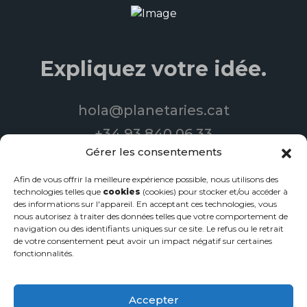
Expliquez votre idée.
hola@planetaries.cat
+34 93 840 06 33
Gérer les consentements
Afin de vous offrir la meilleure expérience possible, nous utilisons des
technologies telles que
© 2022 Planetary Productions | Tous droits réservés
cookies
(cookies) pour stocker et/ou accéder à
des informations sur l'appareil. En acceptant ces technologies, vous
nous autorisez à traiter des données telles que votre comportement de
Conception de sites web
-
Services de streaming
-
Vidéos
navigation ou des identifiants uniques sur ce site. Le refus ou le retrait
d'entreprise
de votre consentement peut avoir un impact négatif sur certaines
Politique de confidentialité
·
Mentions légales
·
Politique en
fonctionnalités.
matière de cookies
Accepter