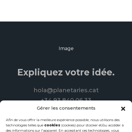
Expliquez votre idée.
hola@planetaries.cat
+34 93 840 06 33
Gérer les consentements
Afin de vous offrir la meilleure expérience possible, nous utilisons des
technologies telles que
© 2022 Planetary Productions | Tous droits réservés
cookies
(cookies) pour stocker et/ou accéder à
des informations sur l'appareil. En acceptant ces technologies, vous