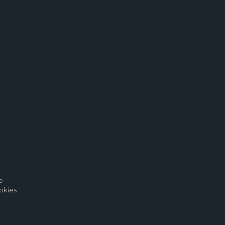
e
okies