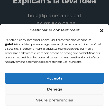
Explican’s la teva idea
hola@planetaries.cat
+34 93 840 06 33
Gestionar el consentiment
Per oferir les millors experiències, utilitzem tecnologies com les
galetes
(cookies) per emmagatzemar i/o accedir a la informació del
© 2022 Produccions Planetàries | Todos los derechos reservados
dispositiu. El consentiment d'aquestes tecnologies ens permetrà
processar dades com el comportament de navegació o identificadors
Disseny de pàgines web
-
Serveis de streaming
-
Vídeos
únics en aquest lloc. No donar el consentiment o retirar-lo pot afectar
corporatius
negativament determinades característiques i funcions.
Política de privacidad
·
Avíso legal
·
Política de cookies
Accepta
Denega
Veure preferències