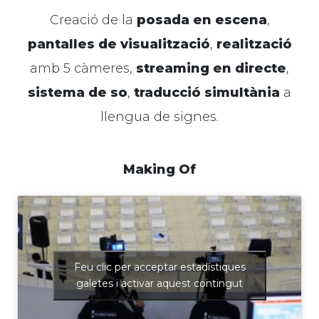
Creació de la
posada en escena
,
pantalles de visualització
,
realització
amb 5 càmeres,
streaming en directe
,
sistema de so
,
traducció simultània
a
llengua de signes.
Making Of
Feu clic per acceptar estadístiques
galetes i activar aquest contingut