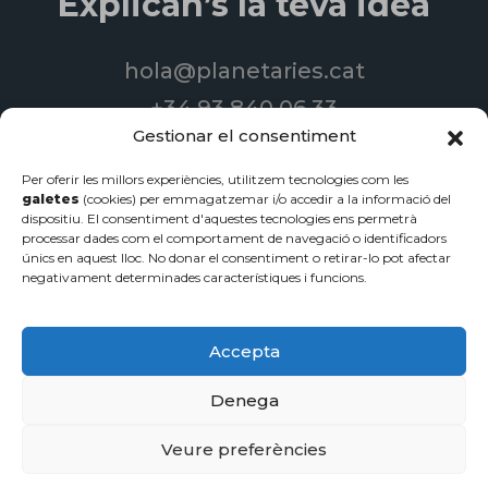
Explican’s la teva idea
hola@planetaries.cat
+34 93 840 06 33
Gestionar el consentiment
Per oferir les millors experiències, utilitzem tecnologies com les
galetes
(cookies) per emmagatzemar i/o accedir a la informació del
© 2022 Produccions Planetàries | Todos los derechos reservados
dispositiu. El consentiment d'aquestes tecnologies ens permetrà
processar dades com el comportament de navegació o identificadors
Disseny de pàgines web
-
Serveis de streaming
-
Vídeos
únics en aquest lloc. No donar el consentiment o retirar-lo pot afectar
corporatius
negativament determinades característiques i funcions.
Política de privacidad
·
Avíso legal
·
Política de cookies
Accepta
Denega
Veure preferències