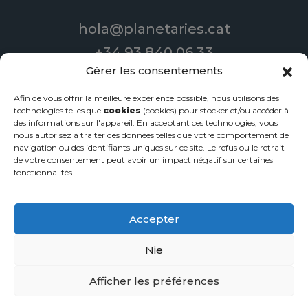
hola@planetaries.cat
+34 93 840 06 33
Gérer les consentements
Afin de vous offrir la meilleure expérience possible, nous utilisons des
technologies telles que
© 2022 Planetary Productions | Tous droits réservés
cookies
(cookies) pour stocker et/ou accéder à
des informations sur l'appareil. En acceptant ces technologies, vous
nous autorisez à traiter des données telles que votre comportement de
Conception de sites web
-
Services de streaming
-
Vidéos
navigation ou des identifiants uniques sur ce site. Le refus ou le retrait
d'entreprise
de votre consentement peut avoir un impact négatif sur certaines
Politique de confidentialité
·
Mentions légales
·
Politique en
fonctionnalités.
matière de cookies
Accepter
Nie
Afficher les préférences