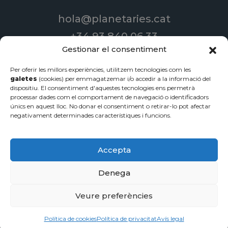
hola@planetaries.cat
+34 93 840 06 33
Gestionar el consentiment
Per oferir les millors experiències, utilitzem tecnologies com les
galetes
(cookies) per emmagatzemar i/o accedir a la informació del
© 2022 Produccions Planetàries | Todos los derechos reservados
dispositiu. El consentiment d'aquestes tecnologies ens permetrà
processar dades com el comportament de navegació o identificadors
Disseny de pàgines web
-
Serveis de streaming
-
Vídeos
únics en aquest lloc. No donar el consentiment o retirar-lo pot afectar
corporatius
negativament determinades característiques i funcions.
Política de privacidad
·
Avíso legal
·
Política de cookies
Accepta
Denega
Veure preferències
Política de cookies
Política de privacitat
Avís legal